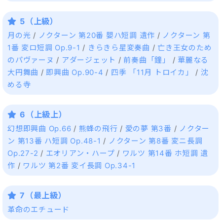
5（上級）
月の光
/
ノクターン 第20番 嬰ハ短調 遺作
/
ノクターン 第
1番 変ロ短調 Op.9-1
/
きらきら星変奏曲
/
亡き王女のため
のパヴァーヌ
/
アダージェット
/
前奏曲「鐘」
/
華麗なる
大円舞曲
/
即興曲 Op.90-4
/
四季 「11月 トロイカ」
/
沈
める寺
6（上級上）
幻想即興曲 Op.66
/
熊蜂の飛行
/
愛の夢 第3番
/
ノクター
ン 第13番 ハ短調 Op.48-1
/
ノクターン 第8番 変ニ長調
Op.27-2
/
エオリアン・ハープ
/
ワルツ 第14番 ホ短調 遺
作
/
ワルツ 第2番 変イ長調 Op.34-1
7（最上級）
革命のエチュード