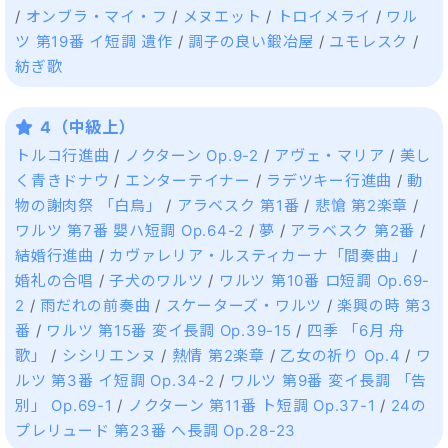
/
オンブラ・マイ・フ
/
メヌエット
/
トロイメライ
/
ワル
ツ 第19番 イ短調 遺作
/
調子の良い鍛冶屋
/
ユモレスク
/
紡ぎ歌
4（中級上）
トルコ行進曲
/
ノクターン Op.9-2
/
アヴェ・マリア
/
美し
く青きドナウ
/
エンターテイナー
/
ラデツキー行進曲
/
動
物の謝肉祭 「白鳥」
/
アラベスク 第1番
/
悲愴 第2楽章
/
ワルツ 第7番 嬰ハ短調 Op.64-2
/
夢
/
アラベスク 第2番
/
結婚行進曲
/
カヴァレリア・ルスティカーナ「間奏曲」
/
婚礼の合唱
/
子犬のワルツ
/
ワルツ 第10番 ロ短調 Op.69-
2
/
雨だれの前奏曲
/
スケーターズ・ワルツ
/
楽興の時 第3
番
/
ワルツ 第15番 変イ長調 Op.39-15
/
四季 「6月 舟
歌」
/
シシリエンヌ
/
熱情 第2楽章
/
乙女の祈り Op.4
/
ワ
ルツ 第3番 イ短調 Op.34-2
/
ワルツ 第9番 変イ長調 「告
別」 Op.69-1
/
ノクターン 第11番 ト短調 Op.37-1
/
24の
プレリュード 第23番 へ長調 Op.28-23