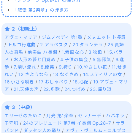
「ノクターン Op.9-2」の弾き方
「悲愴 第2楽章」の弾き方
2（初級上）
アヴェ・マリア
/
ジムノペディ 第1番
/
メヌエット ト長調
/
トルコ行進曲
/
2.アラベスク
/
20.タランテラ
/
25.貴婦
人の乗馬
/
前奏曲 ハ長調
/
1.素直な心
/
3.牧歌
/
15.バラー
ド
/
お人形の夢と目覚め
/
4.子供の集会
/
5.無邪気
/
6.進
歩
/
7.清い流れ
/
8.優美
/
9.狩り
/
10.やさしい花
/
11.せき
れい
/
12.さようなら
/
13.なぐさめ
/
14.スティリアの女
/
16.小さな嘆き
/
17.おしゃべり
/
18.心配
/
19.アヴェ・マリ
ア
/
21.天使の声
/
22.舟歌
/
24.つばめ
/
23.帰り道
3（中級）
エリーゼのために
/
月光 第1楽章
/
セレナーデ
/
ハバネラ
/
子守唄
/
24のプレリュード 第7番 イ長調 Op.28-7
/
サラ
バンド
/
ダッタン人の踊り
/
アヴェ・ヴェルム・コルプス