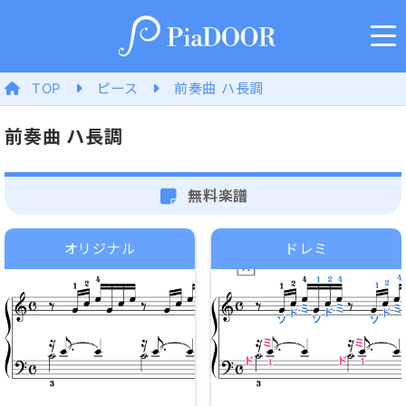
TOP
ピース
前奏曲 ハ長調
前奏曲 ハ長調
無料楽譜
オリジナル
ドレミ