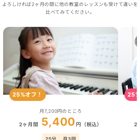
よろしければ
2ヶ月の間
に他の教室のレッスンも受けて違いを
比べてみてください。
25%オフ！
25
月7,200円のところ
5,400
2ヶ月間
円（税込）
2
25分
月3回