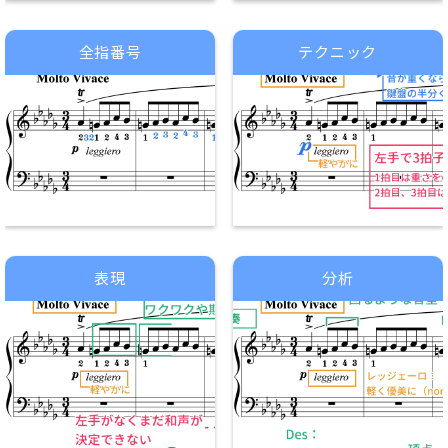
全指番号
テクニック
表現
分析