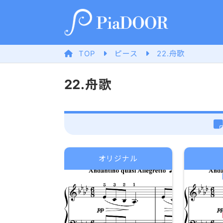
TOP
ピース
22.舟歌
22.舟歌
オリジナル