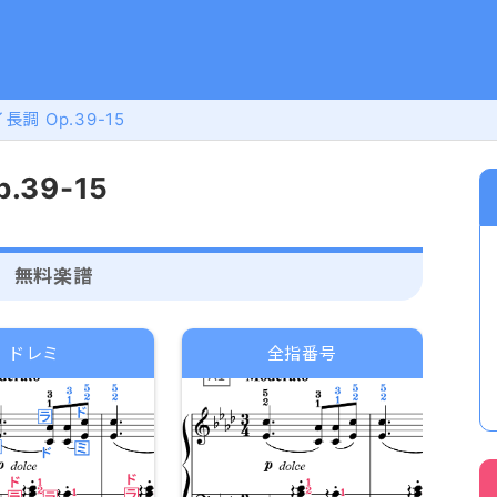
長調 Op.39-15
.39-15
無料楽譜
ドレミ
全指番号