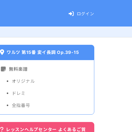
ログイン
ワルツ 第15番 変イ長調 Op.39-15
無料楽譜
オリジナル
ドレミ
全指番号
レッスンヘルプセンター よくあるご質