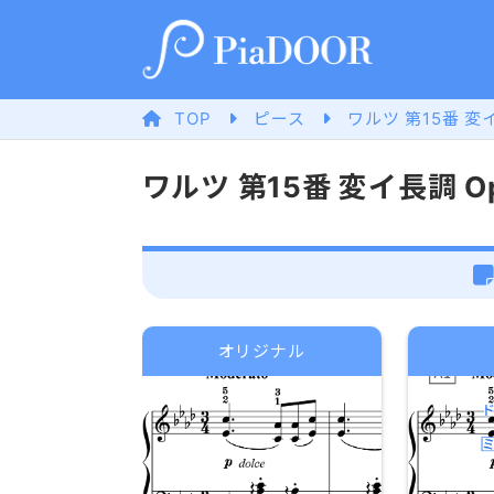
TOP
ピース
ワルツ 第15番 変イ
ワルツ 第15番 変イ長調 Op
オリジナル