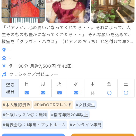
「ピアノが、心の潤いとなってくれたら・・。それによって、人
生そのものも豊かになってくれたら・・」 そんな願いを込めて、
教室を「クラヴィ・ハウス」（ピアノのおうち）と名付けて早27
年。 3才〜80代の様々な方々と、音楽の喜び・煌めきをたくさん
-
分かち合わせていただいて参りました。 ウィーン国立音大に学
-
び、そこで得た本物の音楽の息吹を1人でも多くの方に・・とひた
例」30分 月謝7,500円 年42回
走って参りますうち、全国大会1位含め、コンクール受賞者も多数
クラシック／ポピュラー
生まれ、大変有難いことに、優秀指導者賞もいただいて参りまし
た。 歌ったり踊ったりの初心レッスンから、自分の心を語るため
日
月
火
水
木
金
土
空き
の本格レッスンまで、幅広く行なっております。 是非ご一緒に楽
曜日
休
譜の向こうに広がる世界を楽しみませんか？
#本人確認済み
#PiaDOORフレンド
#女性先生
#体験レッスン◎：無料
#指導年数20年以上
#発表会◎：1年毎・アットホーム
#オンライン専門