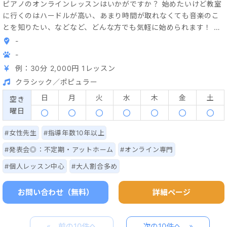
ピアノのオンラインレッスンはいかがですか？ 始めたいけど教室
に行くのはハードルが高い、あまり時間が取れなくても音楽のこ
とを知りたい、などなど、どんな方でも気軽に始められます！ レ
ッスン可能な時間帯は 14:30〜16:00 18:00〜21:00です。（日
-
本時間） ご希望の方は、希望する日時をお書きください。 レッス
-
ンはZoom で行います。ケータイでもパソコンでもOKです。 初心
例：30分 2,000円 1レッスン
者の方、お子様、音楽的に弾きたいなどの上級者の方、レッスン
クラシック／ポピュラー
内容のご希望もお聞きしますし、提案することも可能です。 講師
はクラシック音楽が専門ですが、楽譜のある曲でしたら、ジャン
日
月
火
水
木
金
土
空き
ルは問いません。
曜日
#女性先生
#指導年数10年以上
#発表会◎：不定期・アットホーム
#オンライン専門
#個人レッスン中心
#大人割合多め
お問い合わせ（無料）
詳細ページ
«
»