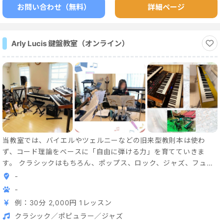
お問い合わせ（無料）
詳細ページ
Arly Lucis 鍵盤教室（オンライン）
当教室では、バイエルやツェルニーなどの旧来型教則本は使わ
ず、コード理論をベースに「自由に弾ける力」を育てていきま
す。 クラシックはもちろん、ポップス、ロック、ジャズ、フュー
ジョン、アニメソングなど、幅広いジャンルに対応。 音楽は暗記
-
ではなく、“理解して楽しむもの”。 理論と実践を結びつけなが
-
ら、一人ひとりの個性に合わせた指導を行います。 音楽経験がま
例：30分 2,000円 1レッスン
ったくない方もご安心ください。 楽器をお持ちでなくても大丈
クラシック／ポピュラー／ジャズ
夫。 教室の楽器を使って、手ぶらで気軽にご受講いただけます。