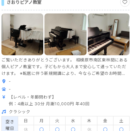
さおりピアノ教室
ご覧いただきありがとうございます。 相模原市南区東林間にある
個人ピアノ教室です。子どもから大人まで安心して通っていただ
けます。 ※転居に伴う新規開講により、今ならご希望のお時間の
レッスン枠が確保しやすいです。 レッスンを通してピアノを弾く
-
楽しさ、喜びを共有できたら嬉しいです。 音楽が好きな気持ちを
-
大切に、生徒さん一人ひとりの個性を尊重し、それぞれの夢を叶
【レベル・年齢問わず】
えるお手伝いをさせていただけたらと思います。 ピアノは指先の
例：4歳以上 30分 月謝10,000円 年40回
わずかなタッチの違いで音色が多種多様に変化する、奥の深い楽
クラシック
器です。 レッスンでは、楽譜の読み方から音の出し方、脱力等の
様々なテクニック、また家での練習方法など、基礎からしっかり
日
月
火
水
木
金
土
空き
と丁寧に指導致します。 前のお教室では、コンクールに積極的に
曜日
休
休