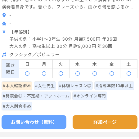
演奏者自身です。音から、フレーズから、曲から何を感じるか。
そのあなたの感じるものを、そのまま表現する事。あなたの"感じ
-
る何か"を信じ、肯定し、音に表現する事は、自己肯定感を高める
-
事に繋がると、私は自身の経験から実感しています。 私は2歳
【年齢別】
の頃からこの沼田市白沢の大自然の大地の上でピアノを弾いてき
子供の例：小学1～3年生 30分 月謝7,500円 年36回
ました。当時は気づかなかったけれど、ものすごく贅沢な環境で
大人の例：高校生以上 30分 月謝9,000円 年36回
音楽を勉強できていたのだなと思います。そして、とっても楽し
クラシック／ポピュラー
くて大好きなピアノが、音楽があったからこそ辛い時も乗り越え
られました。 大地のエネルギーを感じながら、音楽のエネルギ
日
月
火
水
木
金
土
空き
ーを奏でてみませんか。 "目に見えないものにこそ大切なものが
曜日
ある" という言葉がありますが、音楽には人を幸せにする力があ
ると信じています。ピアノで、ご自身の表現を楽しみましょう。
#本人確認済み
#女性先生
#体験レッスン◎
#指導年数10年以上
感じ方に正しいも間違いもありません。生徒さんの表現を最大限
#発表会◎：不定期・アットホーム
#オンライン専門
に生かせるように、サポートして参ります。最初はもちろん、基
#大人割合多め
礎のドレミからです
お問い合わせ（無料）
詳細ページ