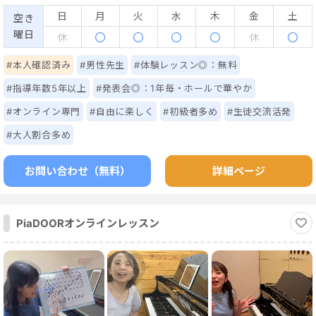
「弾けた！」という感動や、「音で想いを伝えられた」という喜
日
月
火
水
木
金
土
空き
びを、一緒に重ねていきましょう。 また、レッスンを重ねた先に
曜日
休
休
は、スタジオやコンサートホールでの発表会も視野に入れていま
す。 人前で演奏する体験は、上達の実感だけでなく、大きな達成
#本人確認済み
#男性先生
#体験レッスン◎：無料
感と自信をもたらします。あなたの音が誰かの心に届く——そん
#指導年数5年以上
#発表会◎：1年毎・ホールで華やか
な瞬間を共に目指しましょう。
#オンライン専門
#自由に楽しく
#初級者多め
#生徒交流活発
#大人割合多め
お問い合わせ（無料）
詳細ページ
PiaDOORオンラインレッスン