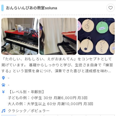
おんらいんぴあの教室soluna
「たのしい、おもしろい、えがおまんてん」をコンセプトとして
掲げています。 基礎からしっかりと学び、生徒さま自身で『練習
する』という習慣を身につけ、演奏できた喜びと達成感を味わ
い、そして…何ごとにも諦めない心を自信につなげて欲しいで
-
す！弾くだけのレッスンではなく、日常のお話を挟み、心身のリ
-
ラックスと『気分転換』という楽しいひと時をお過ごしくださ
【レベル別・年齢別】
い！ ⁡ また、生徒さま一人一人の持つ個性を引き出し最大限の力を
子どもの例：小学生 30分 月謝6,000円 月3回
広げ、また、一人一人に寄り添いながら演奏力・技術力の向上と
大人の例：大学生以上 60分 月謝10,000円 月3回
心豊かな表現力を見いだし個々の力を存分に発揮できるよう、そ
クラシック／ポピュラー
れぞれの音楽創りをサポート、そして、『オンラインレッスン』