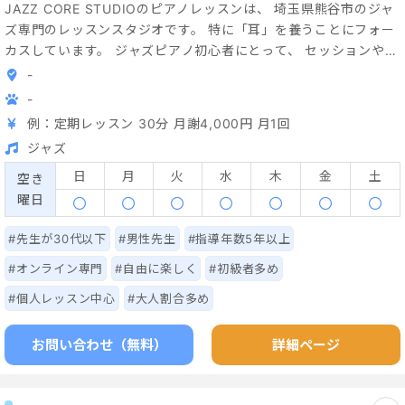
JAZZ CORE STUDIOのピアノレッスンは、 埼玉県熊谷市のジャ
ズ専門のレッスンスタジオです。 特に「耳」を養うことにフォー
カスしています。 ジャズピアノ初心者にとって、 セッションやア
ドリブといった特有の文化は、 「憧れ」である一方、「壁」でも
-
あります。 「ジャズは、楽しい」と感じる体験を通して、 ​「壁」
-
への不安を解消すると共に、 根本的な音楽力の向上を目指しま
例：定期レッスン 30分 月謝4,000円 月1回
す。 ​​​ ジャズピアノ教室には、 「クラシックを専門とする方が、
ジャズ
ジャズを少し教える」という形が多いですが、 JAZZ CORE
STUDIOでは、 ジャズの現場でしっかり経験を積み、 JAZZ誌に
日
月
火
水
木
金
土
空き
て受賞歴のある講師が指導いたします。
曜日
#先生が30代以下
#男性先生
#指導年数5年以上
#オンライン専門
#自由に楽しく
#初級者多め
#個人レッスン中心
#大人割合多め
お問い合わせ（無料）
詳細ページ