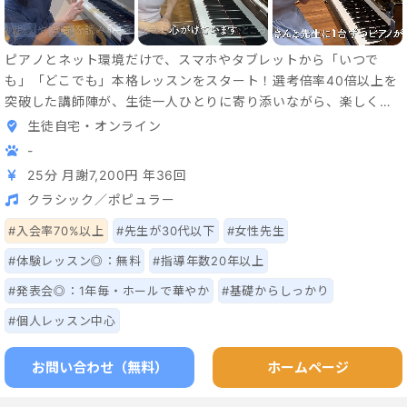
ピアノとネット環境だけで、スマホやタブレットから「いつで
も」「どこでも」本格レッスンをスタート！選考倍率40倍以上を
突破した講師陣が、生徒一人ひとりに寄り添いながら、楽しく上
達できる時間をお届けします。
生徒自宅・オンライン
-
25分 月謝7,200円 年36回
クラシック／ポピュラー
#入会率70%以上
#先生が30代以下
#女性先生
#体験レッスン◎：無料
#指導年数20年以上
#発表会◎：1年毎・ホールで華やか
#基礎からしっかり
#個人レッスン中心
お問い合わせ（無料）
ホームページ