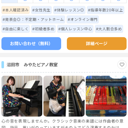
#本人確認済み
#女性先生
#体験レッスン◎
#指導年数20年以上
#発表会◎：不定期・アットホーム
#オンライン専門
#自由に楽しく
#初級者多め
#個人レッスン中心
#大人割合多め
お問い合わせ（無料）
詳細ページ
沼田市 みやたピアノ教室
心の音を表現しませんか。クラシック音楽の楽譜には作曲者の意
図、指示、思いがのっていますがその上でどう演奏するのかは、