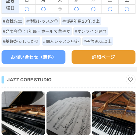
空き
キーボードなどでも受講できますので、ぜひチャレンジして下さ
曜日
休
い。お子様から高齢者まで幅広く手がけております。鍵盤楽器だ
けでなく唱歌、歌謡曲指導もしています。イベント対応も可。１
#女性先生
#体験レッスン◎
#指導年数20年以上
０００体験レッスンも可能です。まずはメール等でお問い合わせ
#発表会◎：1年毎・ホールで華やか
#オンライン専門
ください。こちらから返信致します。メールアドレスは
#基礎からしっかり
#個人レッスン中心
#子供90%以上
vintage.spacefusion@gmail.comです
お問い合わせ（無料）
詳細ページ
JAZZ CORE STUDIO