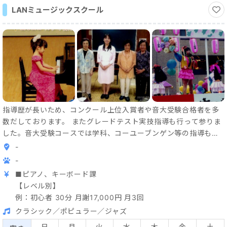
LANミュージックスクール
指導歴が長いため、コンクール上位入賞者や音大受験合格者を多
数だしております。 またグレードテスト実技指導も行って参りま
した。音大受験コースでは学科、コーユーブンゲン等の指導も手
掛けております。初心者から丁寧に、コンクール等の指導では基
-
本的な奏法まで生徒さんと向き合い寄り添うように指導しており
-
ます。インターネットの普及によりインドア生活が定着、昨今で
■ピアノ、キーボード課
はオンラインレッスンが普及して参りました。この事によりレッ
【レベル別】
スン受講がご自宅でも手軽にできるようになり、音楽の楽しみの
例：初心者 30分 月謝17,000円 月3回
窓口が広がりました。LANミュージックスクールではオンライン
クラシック／ポピュラー／ジャズ
レッスンを取り入れ遠方の方や時間の制約のある方への取り組み
を新たに展開しております。ピアノだけでなく、手軽に楽しめる
日
月
火
水
木
金
土