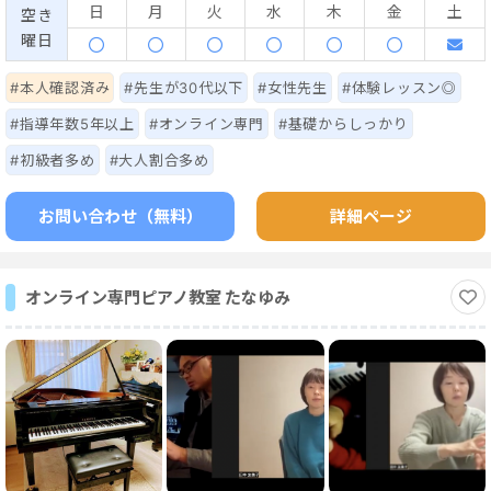
でも対面レッスンを受けているような感覚を、、をモットーにご
日
月
火
水
木
金
土
空き
指導しております！
曜日
#本人確認済み
#先生が30代以下
#女性先生
#体験レッスン◎
#指導年数5年以上
#オンライン専門
#基礎からしっかり
#初級者多め
#大人割合多め
お問い合わせ（無料）
詳細ページ
オンライン専門ピアノ教室 たなゆみ