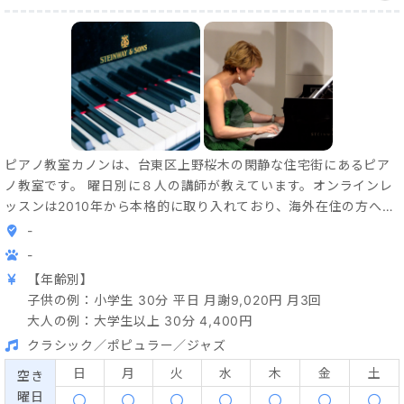
ピアノ教室カノンは、台東区上野桜木の閑静な住宅街にあるピア
ノ教室です。 曜日別に８人の講師が教えています。オンラインレ
ッスンは2010年から本格的に取り入れており、海外在住の方への
オンラインレッスンが人気です。 個人レッスンの他に、大人のピ
-
アノグループレッスンも行っており、2歳からシニアの方、初心者
-
からコンクールを目指す方までさまざまです。 1年半に1回、発表
【年齢別】
会を行っています。 教室のピアノは、アンティークスタンウェイ
子供の例：小学生 30分 平日 月謝9,020円 月3回
のグランドピアノ❣️広いレッスン室でのびのびレッスンしていま
大人の例：大学生以上 30分 4,400円
す。 ピアノを始めたいと思ったら、その時が、始めどきです❣️ぜ
クラシック／ポピュラー／ジャズ
ひ、一度体験レッスンにいらしてくださいね。
日
月
火
水
木
金
土
空き
曜日