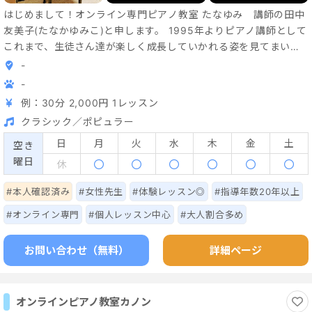
はじめまして！オンライン専門ピアノ教室 たなゆみ 講師の田中
友美子(たなかゆみこ)と申します。 1995年よりピアノ講師として
これまで、生徒さん達が楽しく成長していかれる姿を見てまいり
ましたが、「オンラインでお一人お一人の音楽の楽しみ方に寄り
-
添ったレッスンをより多くの方に届けたい！」という思いで、
-
2022年に新たにオンライン専門のピアノ教室を開設いたしまし
例：30分 2,000円 1レッスン
た。 ⚫︎お近くにピアノ教室がない方 ⚫︎お忙しかったりご事情があ
クラシック／ポピュラー
ったりして教室に通えない方 ⚫︎おうちで気軽にピアノ始めたい方
⚫︎独学で練習されていてアドバイスがほしい方 ⚫︎感染症が不安な
日
月
火
水
木
金
土
空き
方 ⚫︎お子様にピアノを習わせたい保護者様がお忙しく送迎が難し
曜日
休
いためピアノレッスンを諦めていらっしゃる方 このような方々に
オンラインレッスンがおすすめです！ オンラインピアノレッスン
#本人確認済み
#女性先生
#体験レッスン◎
#指導年数20年以上
にご興味のある方は、お気軽にお問い合わせくださいませ。 ※教
#オンライン専門
#個人レッスン中心
#大人割合多め
室ブログはこちらです。↓ https://ameblo.jp/tanayumipiano/
お問い合わせ（無料）
詳細ページ
オンラインピアノ教室カノン