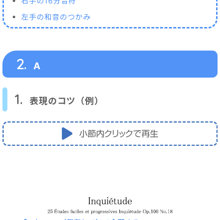
右手の16分音符
左手の和音のつかみ
2.
A
1.
表現のコツ（例）