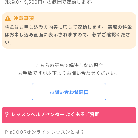
（税込0～5,500円）の範囲で変動します。
7分
13,000円
（税込14,300円）
注意事項
料金はお申し込みの内容に応じて変動します。
実際の料金
10分
16,000円
（税込17,600円）
はお申し込み画面に表示されますので、必ずご確認くださ
い。
12分
18,000円
（税込19,800円）
15分
21,000円
（税込23,100円）
こちらの記事で解決しない場合
お手数ですが以下よりお問い合わせください。
お問い合わせ窓口
レッスンヘルプセンター よくあるご質問
PiaDOORオンラインレッスンとは？