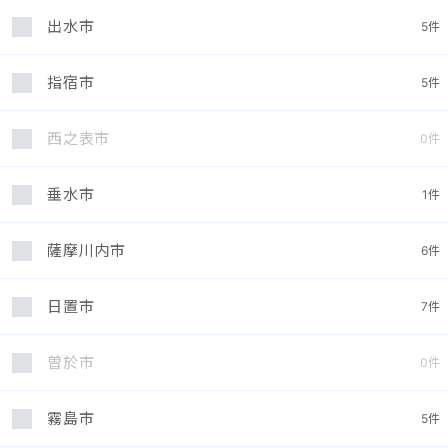
出水市
5
件
指宿市
5
件
西之表市
0
件
垂水市
1
件
薩摩川内市
6
件
日置市
7
件
曽於市
0
件
霧島市
5
件