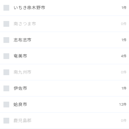
いちき串木野市
1
件
南さつま市
0
件
志布志市
1
件
奄美市
4
件
南九州市
0
件
伊佐市
1
件
姶良市
12
件
鹿児島郡
0
件