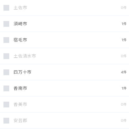
土佐市
0
件
須崎市
1
件
宿毛市
1
件
土佐清水市
0
件
四万十市
4
件
香南市
1
件
香美市
0
件
安芸郡
0
件