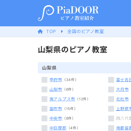
TOP
全国のピアノ教室
山梨県のピアノ教室
山梨県
甲府市
富士吉
34
件
山梨市
大月市
6
件
南アルプス市
北杜市
12
件
笛吹市
上野原
15
件
中央市
西八代
6
件
中巨摩郡
南都留
4
件