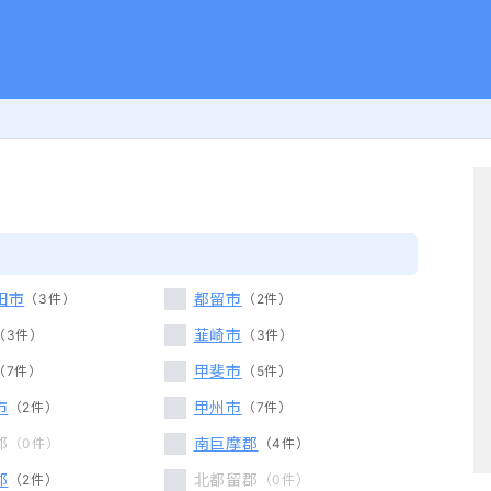
田市
都留市
3
件
2
件
韮崎市
3
件
3
件
甲斐市
7
件
5
件
市
甲州市
2
件
7
件
郡
南巨摩郡
0
件
4
件
郡
北都留郡
2
件
0
件