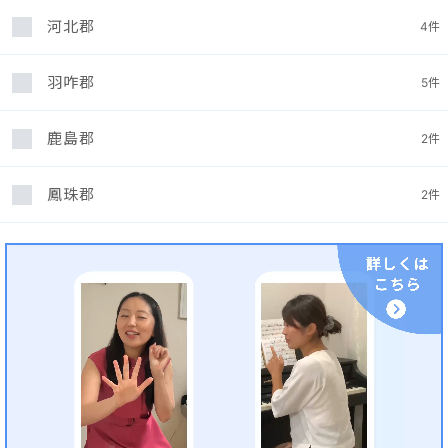
河北郡
4
件
羽咋郡
5
件
鹿島郡
2
件
鳳珠郡
2
件