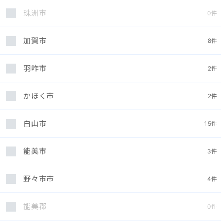
珠洲市
0
件
加賀市
8
件
羽咋市
2
件
かほく市
2
件
白山市
15
件
能美市
3
件
野々市市
4
件
能美郡
0
件