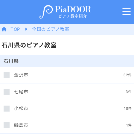
TOP
全国のピアノ教室
石川県のピアノ教室
石川県
金沢市
32
件
七尾市
3
件
小松市
18
件
輪島市
1
件