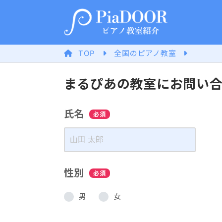
TOP
全国のピアノ教室
まるぴあの教室にお問い
氏名
必須
性別
必須
男
女